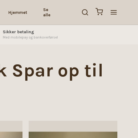
Se
Hjemmet
alle
Sikker betaling
Med mobilepay og bankoverførsel
 Spar op til