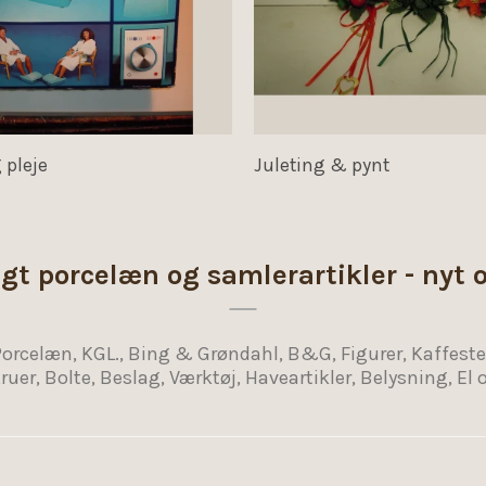
 pleje
Juleting & pynt
gt porcelæn og samlerartikler - nyt 
celæn, KGL., Bing & Grøndahl, B&G, Figurer, Kaffestel, 
uer, Bolte, Beslag, Værktøj, Haveartikler, Belysning, El