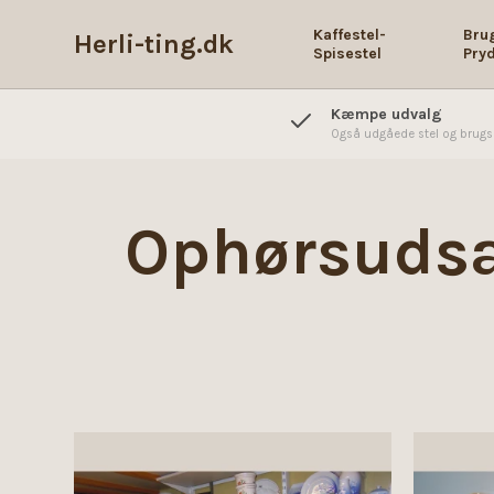
Kaffestel-
Bru
Herli-ting.dk
Spisestel
Pry
Kæmpe udvalg
Også udgåede stel og brug
Ophørsudsal