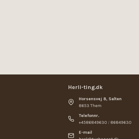
Herli-ting.dk
Horsensvej 8, Salten
8653 Them
Telefonnr.
+4586849630
86849630
/
E-mail