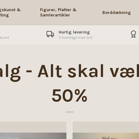
gskunst &
Figurer, Platter &
Borddækning
dting
Samlerartikler
Hurtig levering
skunst
3 hverdage med GLS
g - Alt skal væk
50%