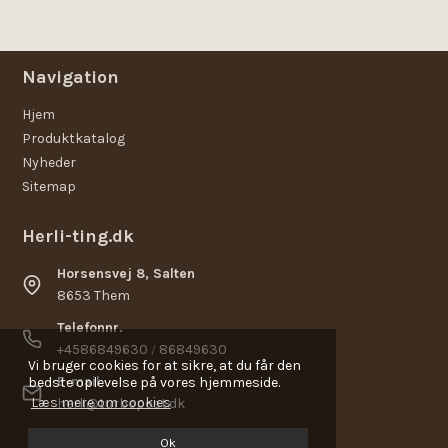
Navigation
Hjem
Produktkatalog
Nyheder
Sitemap
Herli-ting.dk
Horsensvej 8, Salten
8653 Them
Telefonnr.
+4586849630
86849630
/
Vi bruger cookies for at sikre, at du får den
E-mail
bedste oplevelse på vores hjemmeside.
Læs mere om cookies
herli@turbopost.dk
Ok