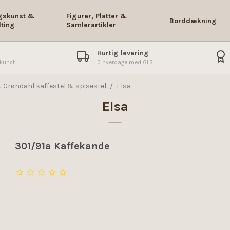
gskunst &
Figurer, Platter &
Borddækning
dting
Samlerartikler
Hurtig levering
skunst
3 hverdage med GLS
 Grøndahl kaffestel & spisestel
/
Elsa
Elsa
301/91a Kaffekande