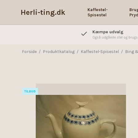
Kaffestel-
Bru
Herli-ting.dk
Spisestel
Pry
Kæmpe udvalg
Også udgåede stel og brug
Forside
/
Produktkatalog
/
Kaffestel-Spisestel
/
Bing &
TILBUD