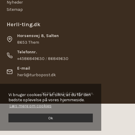
Nyheder
Sitemap
Herli-ting.dk
Horsensvej 8, Salten
8653 Them
Telefonnr.
+4586849630
86849630
/
E-mail
herli@turbopost.dk
2026 © Herluf Christensen.
Vi bruger cookies for at sikre, at du får den
bedste oplevelse på vores hjemmeside.
Læs mere om cookies
Ok