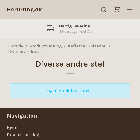
Herli-ting.dk
Hurtig levering
3 hverdage med GLS
Forside
/
Produktkatalog
/
Kaffestel-Spisestel
/
Diverse andre stel
Diverse andre stel
Ingen produkter fundet.
Navigation
Hjem
Produktkatalog